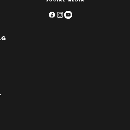
social media
ag
&