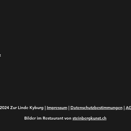
&
2024 Zur Linde Kyburg |
Impressum
|
Datenschutzbestimmungen
|
A
Bilder im Restaurant von
steinbergkunst.ch