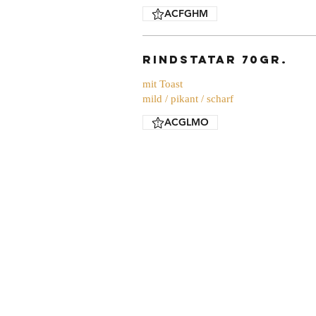
ACFGHM
Rindstatar 70gr.
mit Toast
mild / pikant / scharf
ACGLMO