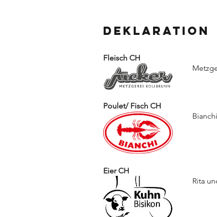
Deklaration
Fleisch CH
Metzge
Poulet/ Fisch CH
Bianch
Eier CH
Rita un