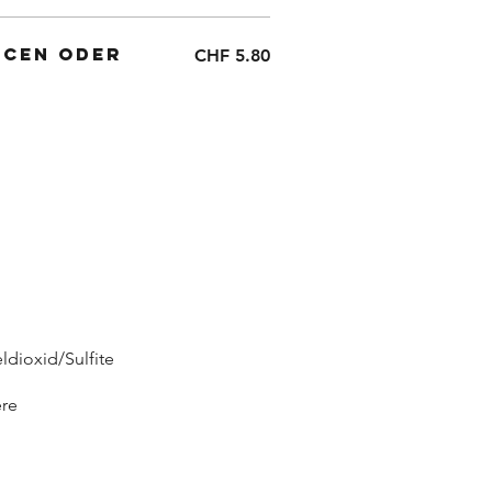
ucen oder
CHF 5.80
ldioxid/Sulfite
ere