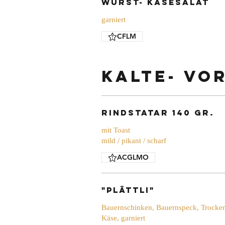
Wurst- Käsesalat
garniert
CFLM
Kalte- Vo
Rindstatar 140 gr.
mit Toast
mild / pikant / scharf
ACGLMO
"Plättli"
Bauernschinken, Bauernspeck, Trockenf
Käse, garniert