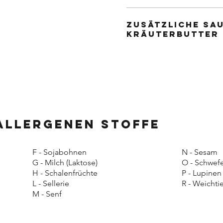
zusätzliche Sa
Kräuterbutter
allergenen Stoffe
F - Sojabohnen
N - Sesam
G - Milch (Laktose)
O - Schwefe
H - Schalenfrüchte
P - Lupinen
L - Sellerie
R - Weichti
M - Senf