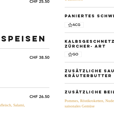
CHF 25.50
Paniertes Schw
ACG
rspeisen
Kalbsgeschnetz
Zürcher- Art
GO
CHF 38.50
zusätzliche Sa
Kräuterbutter
zusätzliche Bei
CHF 26.50
Pommes, Röstikroketten, Nudel
leisch, Salami,
saisonales Gemüse