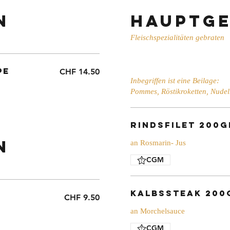
n
Hauptge
Fleischspezialitäten gebraten
pe
CHF 14.50
Inbegriffen ist eine Beilage:
Pommes, Röstikroketten, Nudel
Rindsfilet 200g
n
an Rosmarin- Jus
CGM
Kalbssteak 200
CHF 9.50
an Morchelsauce
CGM