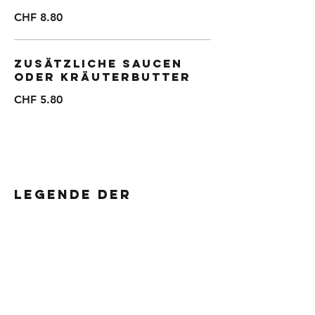
CHF 8.80
zusätzliche Saucen
oder Kräuterbutter
CHF 5.80
Legende der
allergenen Stoffe
A - glutenhaltiges Getreide
B - Krebstiere
C - Eier
D - Fische
E - Erdnüsse
F - Sojabohnen