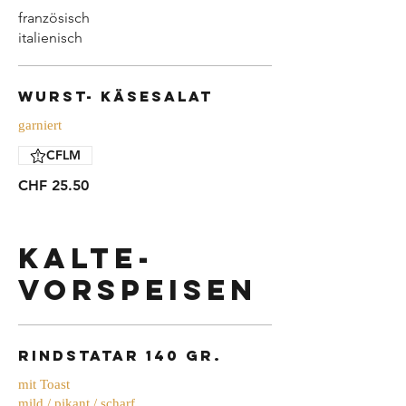
französisch
italienisch
Wurst- Käsesalat
garniert
CFLM
CHF 25.50
Kalte-
Vorspeisen
Rindstatar 140 gr.
mit Toast
mild / pikant / scharf